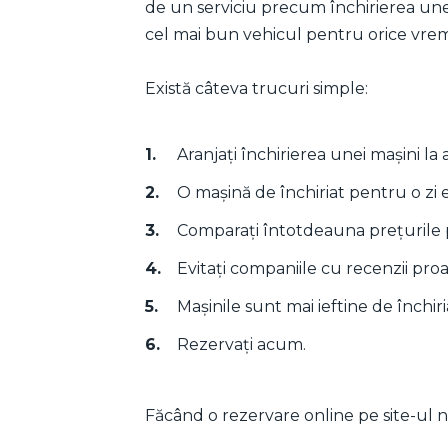
de un serviciu precum închirierea unei
cel mai bun vehicul pentru orice vrem
Există câteva trucuri simple:
Aranjați închirierea unei mașini la 
O mașină de închiriat pentru o zi 
Comparați întotdeauna prețurile
Evitați companiile cu recenzii proa
Mașinile sunt mai ieftine de închiri
Rezervați acum.
Făcând o rezervare online pe site-ul no