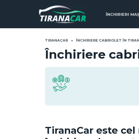
Skip
to
ÎNCHIRIERI MAȘ
content
TIRANACAR
»
ÎNCHIRIERE CABRIOLET ÎN TIRA
Închiriere cabr
TiranaCar este ce