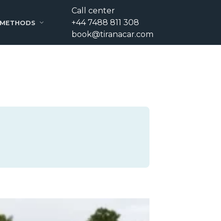
Call center
+44 7488 811 308
 METHODS
book@tiranacar.com