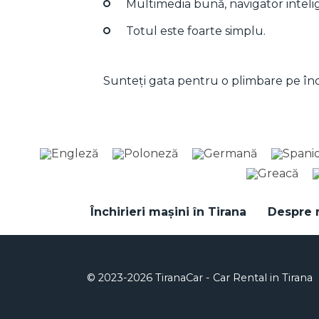
Multimedia bună, navigator intelige
Totul este foarte simplu.
Sunteți gata pentru o plimbare pe înd
Închirieri mașini în Tirana
Despre 
© 2023-2026 TiranaCar - Car Rental in Tirana