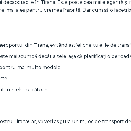
 decapotabile în Tirana. Este poate cea mai elegantă și 
e, mai ales pentru vremea însorită. Dar cum să o faceți 
aeroportul din Tirana, evitând astfel cheltuielile de transf
este mai scumpă decât altele, așa că planificați o perioad
 pentru mai multe modele.
ste.
at în zilele lucrătoare.
stru TiranaCar, vă veți asigura un mijloc de transport dec