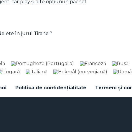
nt, car play și alte opțiuni în pachet.
elete în jurul Tiranei?
noi
Politica de confidențialitate
Termeni și con