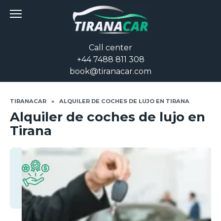
Skip
to
content
Call center
+44 7488 811 308
book@tiranacar.com
TIRANACAR
»
ALQUILER DE COCHES DE LUJO EN TIRANA
Alquiler de coches de lujo en
Tirana